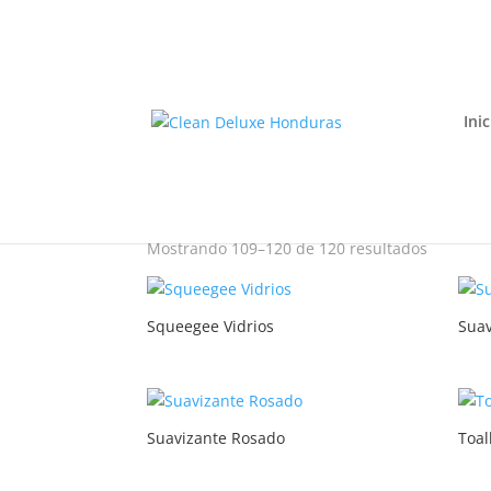
Inic
Inicio
/
Tienda
/ Página 10
Tienda
Mostrando 109–120 de 120 resultados
Squeegee Vidrios
Suav
Suavizante Rosado
Toal