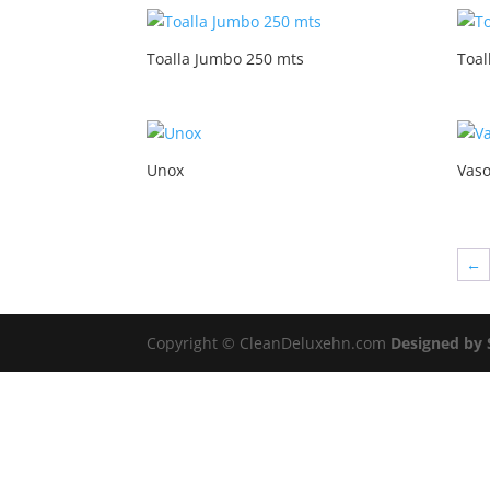
Toalla Jumbo 250 mts
Toal
Unox
Vaso
←
Copyright © CleanDeluxehn.com
Designed by S