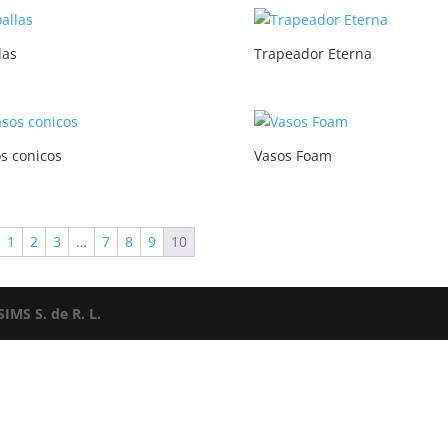
las
Trapeador Eterna
s conicos
Vasos Foam
1
2
3
…
7
8
9
10
IMS S. de R. L.