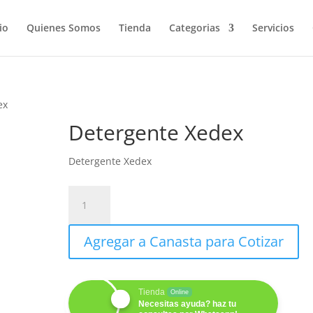
io
Quienes Somos
Tienda
Categorias
Servicios
ex
Detergente Xedex
Detergente Xedex
Detergente
Xedex
cantidad
Agregar a Canasta para Cotizar
Tienda
Online
Necesitas ayuda? haz tu